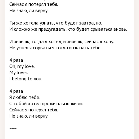
Сейчас я потерял тебя.
Не знаю, ли верну.
Ты же хотела узнать, что будет завтра, но.
И сложно же предугадать, кто будет срываться вновь.
И знаешь, тогда я хотел, и знаешь, сейчас я хочу.
Не успел я сорваться тогда и сказать тебе.
4 раза
Oh, my love.
My lover.
I belong to you.
4 раза
Я люблю тебя.
С тобой хотел прожить всю жизнь.
Сейчас я потерял тебя.
Не знаю, ли верну.
----