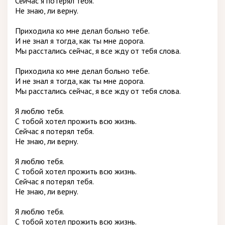
Сейчас я потерял тебя.
Не знаю, ли верну.
Приходила ко мне делал больно тебе.
И не знал я тогда, как ты мне дорога.
Мы расстались сейчас, я все жду от тебя слова.
Приходила ко мне делал больно тебе.
И не знал я тогда, как ты мне дорога.
Мы расстались сейчас, я все жду от тебя слова.
Я люблю тебя.
С тобой хотел прожить всю жизнь.
Сейчас я потерял тебя.
Не знаю, ли верну.
Я люблю тебя.
С тобой хотел прожить всю жизнь.
Сейчас я потерял тебя.
Не знаю, ли верну.
Я люблю тебя.
С тобой хотел прожить всю жизнь.