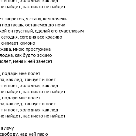
т и поет, холодная, как лед
не найдет, нас никто не найдет
т запретов, я стану, кем хочешь
а подтaешь, останемся до ночи
кой он грустный, сделай его счастливым
 сегодня, сегодня все красиво
 снимает кимоно
ужева, мною простужена
лодна, как будто эскимо
полет, меня к ней занесет
, подари мне полет
а, как лед, танцует и поет
т и поет, холодная, как лед
не найдет, нас никто не найдет
, подари мне полет
а, как лед, танцует и поет
т и поет, холодная, как лед
не найдет, нас никто не найдет
я лечу
свободу, над ней парю