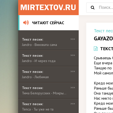
ЧИТАЮТ СЕЙЧАС
Текст пес
GAYAZO
Текст песни:
>>>
Jandro - Виновата сама
ТЕКС
Текст песни:
>>>
Срываешь 
Jandro - И через года
Еще вчера
Танцую по 
Текст песни:
>>>
Мой самол
Jandro - Любимая
Кредо мое
Текст песни:
>>>
Раньше был
Она танцуе
Тима Белорусских - Мокрые кроссы
Нас никто 
Кредо мое
Текст песни:
>>>
Раньше был
Tenca - Ты уже не та