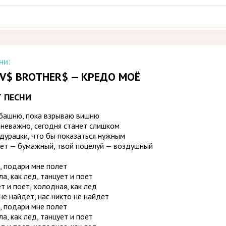
ни:
V$ BROTHER$ — КРЕДО МОЁ
Т ПЕСНИ
башню, пока взрываю вишню
 неважно, сегодня станет слишком
дурацки, что бы показаться нужным
ет — бумажный, твой поцелуй — воздушный
, подари мне полет
а, как лед, танцует и поет
т и поет, холодная, как лед
не найдет, нас никто не найдет
, подари мне полет
а, как лед, танцует и поет