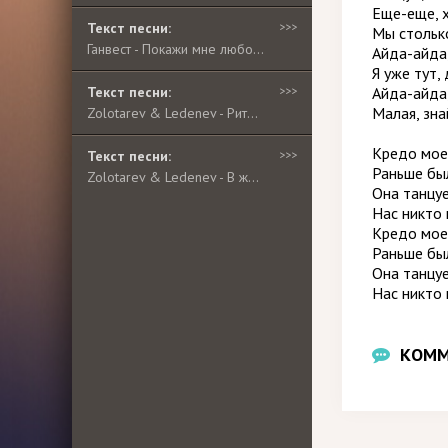
Еще-еще, 
Текст песни:
>>>
Мы столько
Ганвест - Покажи мне любовь
Айда-айда,
Я уже тут,
Текст песни:
>>>
Айда-айда,
Малая, зна
Zolotarev & Ledenev - Ритм района
Кредо мое
Текст песни:
>>>
Раньше был
Zolotarev & Ledenev - В жизни так не бывает
Она танцуе
Нас никто 
Кредо мое
Раньше был
Она танцуе
Нас никто 
КОММ