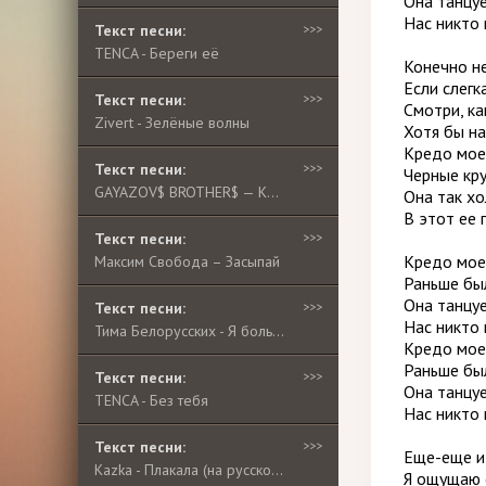
Она танцуе
Нас никто 
Текст песни:
>>>
TENCA - Береги её
Конечно не
Если слегк
Текст песни:
>>>
Смотри, ка
Zivert - Зелёные волны
Хотя бы на
Кредо мое
Текст песни:
>>>
Черные кр
GAYAZOV$ BROTHER$ — Кредо моё
Она так хо
В этот ее 
Текст песни:
>>>
Кредо мое
Максим Свобода – Засыпай
Раньше был
Она танцуе
Текст песни:
>>>
Нас никто 
Тима Белорусских - Я больше не напишу
Кредо мое
Раньше был
Текст песни:
>>>
Она танцуе
TENCA - Без тебя
Нас никто 
Текст песни:
>>>
Еще-еще и 
Kazka - Плакала (на русском языке)
Я ощущаю 