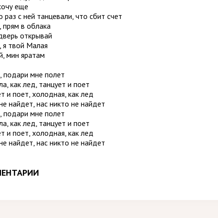
хочу еще
 раз с ней танцевали, что сбит счет
 прям в облака
 дверь открывай
 я твой Малая
й, мин яратaм
, подари мне полет
а, как лед, танцует и поет
т и поет, холодная, как лед
не найдет, нас никто не найдет
, подари мне полет
а, как лед, танцует и поет
т и поет, холодная, как лед
не найдет, нас никто не найдет
ЕНТАРИИ