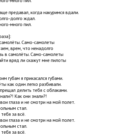
ного-много пил.
аще предавал, когда накуримся вдали.
долго-долго ждал.
ного-много пил.
раза]:
 самолёты. Само-самолеты
аем, врем, что ненадолго
вь в самолёты. Само-самолеты
айти вряд ли скажут мне пилоты
оим губам я прикасался губами.
ты как один легко разбивали.
апрещал делить тебя с облаками.
знали?! Как они знали?!
вои глаза и не смотри на мой полет.
вольным стал.
тебя за всё.
вои глаза и не смотри на мой полет.
вольным стал.
тебя за всё.