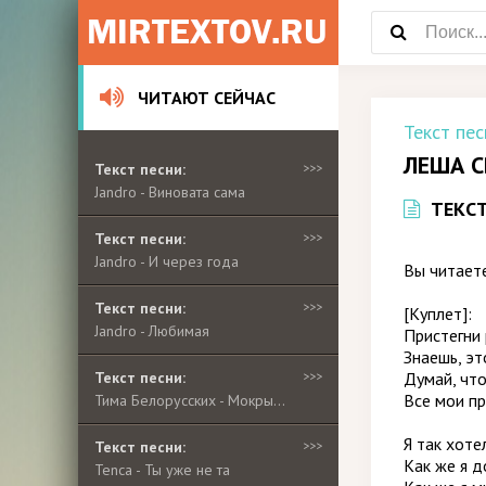
ЧИТАЮТ СЕЙЧАС
Текст пес
ЛЕША С
Текст песни:
>>>
Jandro - Виновата сама
ТЕКС
Текст песни:
>>>
Jandro - И через года
Вы читаете
Текст песни:
>>>
[Куплет]:
Jandro - Любимая
Пристегни 
Знаешь, эт
Текст песни:
>>>
Думай, что
Все мои пр
Тима Белорусских - Мокрые кроссы
Я так хоте
Текст песни:
>>>
Как же я 
Tenca - Ты уже не та