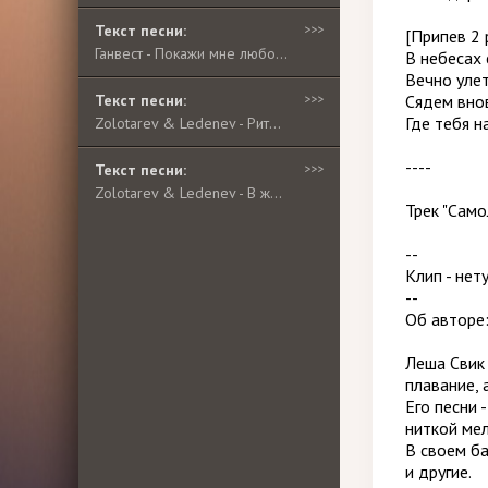
Текст песни:
>>>
[Припев 2 
Ганвест - Покажи мне любовь
В небесах
Вечно улет
Текст песни:
>>>
Сядем вно
Где тебя н
Zolotarev & Ledenev - Ритм района
----
Текст песни:
>>>
Zolotarev & Ledenev - В жизни так не бывает
Трек "Само
--
Клип - нет
--
Об авторе
Леша Свик 
плавание, 
Его песни 
ниткой ме
В своем ба
и другие.