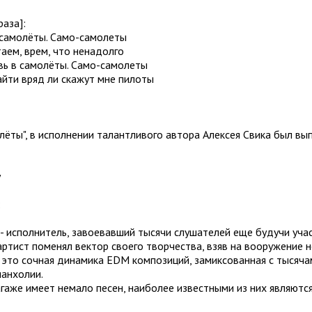
раза]:
 самолёты. Само-самолеты
аем, врем, что ненадолго
вь в самолёты. Само-самолеты
айти вряд ли скажут мне пилоты
лёты", в исполнении талантливого автора Алексея Свика был вы
у
:
- исполнитель, завоевавший тысячи слушателей еще будучи учас
артист поменял вектор своего творчества, взяв на вооружение 
- это сочная динамика EDM композиций, замиксованная с тысяч
ланхолии.
гаже имеет немало песен, наиболее известными из них являются 