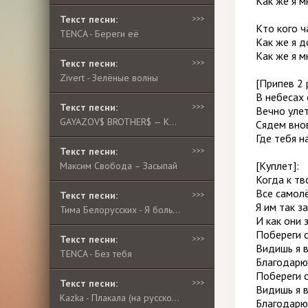
Как же я м
Текст песни:
>>>
Кто кого ч
TENCA - Береги её
Как же я 
Как же я м
Текст песни:
>>>
Zivert - Зелёные волны
[Припев 2 
В небесах
Текст песни:
>>>
Вечно улет
GAYAZOV$ BROTHER$ — Кредо моё
Сядем вно
Где тебя н
Текст песни:
>>>
[Куплет]:
Максим Свобода – Засыпай
Когда к тв
Все самолё
Текст песни:
>>>
Я им так з
Тима Белорусских - Я больше не напишу
И как они 
Побереги с
Текст песни:
>>>
Видишь я 
TENCA - Без тебя
Благодарю 
Побереги с
Текст песни:
>>>
Видишь я 
Kazka - Плакала (на русском языке)
Благодарю 